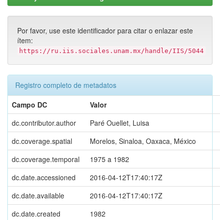
Por favor, use este identificador para citar o enlazar este
ítem:
https://ru.iis.sociales.unam.mx/handle/IIS/5044
Registro completo de metadatos
Campo DC
Valor
dc.contributor.author
Paré Ouellet, Luisa
dc.coverage.spatial
Morelos, Sinaloa, Oaxaca, México
dc.coverage.temporal
1975 a 1982
dc.date.accessioned
2016-04-12T17:40:17Z
dc.date.available
2016-04-12T17:40:17Z
dc.date.created
1982