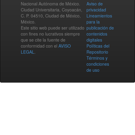
Nacional Autónoma de México.
Aviso de
Ciudad Universitaria, Coyoacán,
privacidad
C. P. 04510, Ciudad de México,
Lineamientos
México.
para la
Este sitio web puede ser utilizado
publicación de
con fines no lucrativos siempre
contenidos
que se cite la fuente de
digitales
conformidad con el
AVISO
Políticas del
LEGAL
.
Repositorio
Términos y
condiciones
de uso