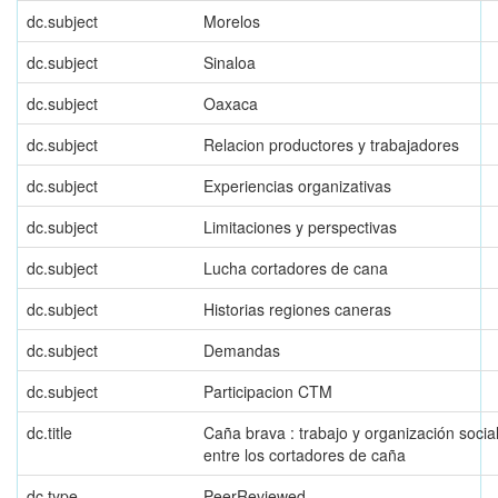
dc.subject
Morelos
dc.subject
Sinaloa
dc.subject
Oaxaca
dc.subject
Relacion productores y trabajadores
dc.subject
Experiencias organizativas
dc.subject
Limitaciones y perspectivas
dc.subject
Lucha cortadores de cana
dc.subject
Historias regiones caneras
dc.subject
Demandas
dc.subject
Participacion CTM
dc.title
Caña brava : trabajo y organización socia
entre los cortadores de caña
dc.type
PeerReviewed