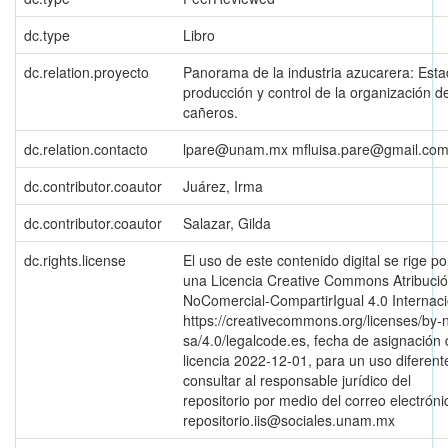
dc.type
Libro
dc.relation.proyecto
Panorama de la industria azucarera: Esta
producción y control de la organización de
cañeros.
dc.relation.contacto
lpare@unam.mx mfluisa.pare@gmail.co
dc.contributor.coautor
Juárez, Irma
dc.contributor.coautor
Salazar, Gilda
dc.rights.license
El uso de este contenido digital se rige po
una Licencia Creative Commons Atribució
NoComercial-CompartirIgual 4.0 Internaci
https://creativecommons.org/licenses/by-
sa/4.0/legalcode.es, fecha de asignación 
licencia 2022-12-01, para un uso diferent
consultar al responsable jurídico del
repositorio por medio del correo electróni
repositorio.iis@sociales.unam.mx