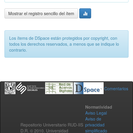
Mostrar el registro sencillo del ítem
Los ítems de DSpace están protegidos por copyright, con
todos los derechos reservados, a menos que se indique lo
contrario.
Comentarios
Normatividad
Aviso Legal
Aviso de
Repositorio Universitario RUD-IIS
privacidad
D.R. © 2010. Universidad
simplificado