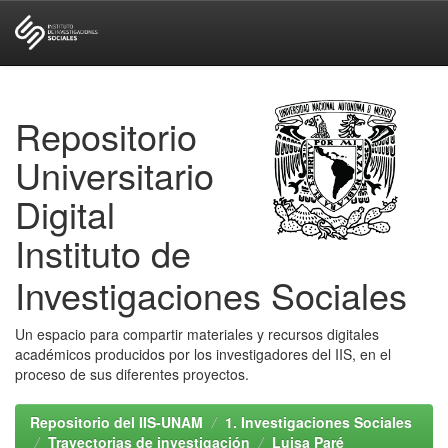
Skip
navigation
Repositorio
Universitario
Digital
Instituto de
Investigaciones Sociales
Un espacio para compartir materiales y recursos digitales
académicos producidos por los investigadores del IIS, en el
proceso de sus diferentes proyectos.
Repositorio del IIS-UNAM
1. Investigaciones Sociales
Trayectorias de investigación
Luisa Paré