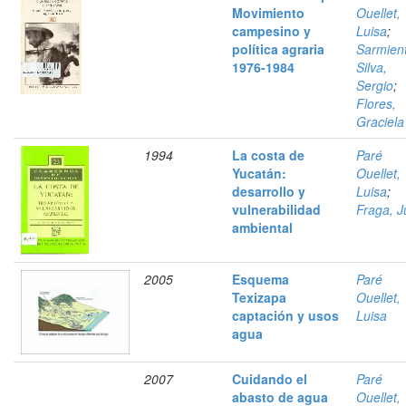
Movimiento
Ouellet,
campesino y
Luisa
;
política agraria
Sarmien
1976-1984
Silva,
Sergio
;
Flores,
Graciela
1994
La costa de
Paré
Yucatán:
Ouellet,
desarrollo y
Luisa
;
vulnerabilidad
Fraga, J
ambiental
2005
Esquema
Paré
Texizapa
Ouellet,
captación y usos
Luisa
agua
2007
Cuidando el
Paré
abasto de agua
Ouellet,