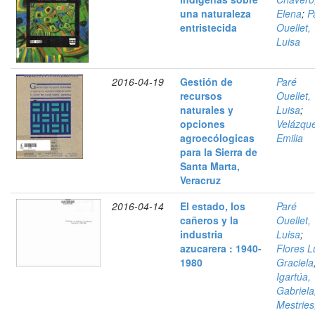
una naturaleza
Elena
;
P
entristecida
Ouellet,
Luisa
2016-04-19
Gestión de
Paré
recursos
Ouellet,
naturales y
Luisa
;
opciones
Velázqu
agroecólogicas
Emilia
para la Sierra de
Santa Marta,
Veracruz
2016-04-14
El estado, los
Paré
cañeros y la
Ouellet,
industria
Luisa
;
azucarera : 1940-
Flores L
1980
Graciela
Igartúa,
Gabriela
Mestries