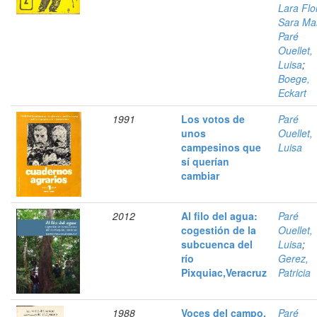
Lara Flo
Sara Ma
Paré
Ouellet,
Luisa
;
Boege,
Eckart
1991
Los votos de
Paré
unos
Ouellet,
campesinos que
Luisa
sí querían
cambiar
2012
Al filo del agua:
Paré
cogestión de la
Ouellet,
subcuenca del
Luisa
;
río
Gerez,
Pixquiac,Veracruz
Patricia
1988
Voces del campo.
Paré