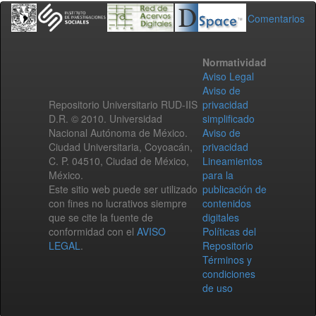
Comentarios
Normatividad
Aviso Legal
Aviso de
Repositorio Universitario RUD-IIS
privacidad
D.R. © 2010. Universidad
simplificado
Nacional Autónoma de México.
Aviso de
Ciudad Universitaria, Coyoacán,
privacidad
C. P. 04510, Ciudad de México,
Lineamientos
México.
para la
Este sitio web puede ser utilizado
publicación de
con fines no lucrativos siempre
contenidos
que se cite la fuente de
digitales
conformidad con el
AVISO
Políticas del
LEGAL
.
Repositorio
Términos y
condiciones
de uso