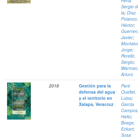
Peña,
Sergio d
la
;
Díaz
Polanco,
Héctor
;
Guerrer
Javier
;
Montalv
Jorge
;
Perelló,
Sergio
;
Warman
Arturo
2018
Gestión para la
Paré
defensa del agua
Ouellet,
y el territorio en
Luisa
;
Xalapa, Veracruz
Garcia
Campos
Helio
;
Boege,
Eckart
;
Sosa