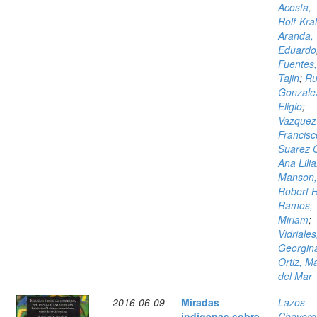
Acosta,
Rolf-Kral
Aranda,
Eduardo
Fuentes,
Tajin
;
Ru
Gonzale
Eligio
;
Vazquez 
Francisc
Suarez O
Ana Lilia
Manson,
Robert H
Ramos,
Miriam
;
Vidriales
Georgin
Ortiz, M
del Mar
2016-06-09
Miradas
Lazos
indígenas sobre
Chavero