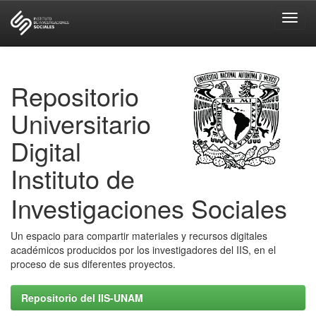
Skip
navigation
Repositorio
Universitario
Digital
Instituto de
Investigaciones Sociales
Un espacio para compartir materiales y recursos digitales
académicos producidos por los investigadores del IIS, en el
proceso de sus diferentes proyectos.
Repositorio del IIS-UNAM