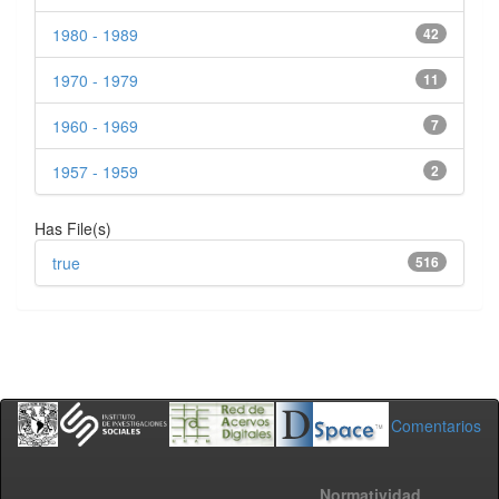
1980 - 1989
42
1970 - 1979
11
1960 - 1969
7
1957 - 1959
2
Has File(s)
true
516
Comentarios
Normatividad