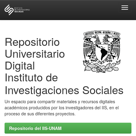
Skip
navigation
Repositorio
Universitario
Digital
Instituto de
Investigaciones Sociales
Un espacio para compartir materiales y recursos digitales
académicos producidos por los investigadores del IIS, en el
proceso de sus diferentes proyectos.
Repositorio del IIS-UNAM