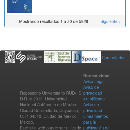
Mostrando resultados 1 a 20 de 5928
Siguiente >
Comentarios
Normatividad
Aviso Legal
Aviso de
Repositorio Universitario RUD-IIS
privacidad
D.R. © 2010. Universidad
simplificado
Nacional Autónoma de México.
Aviso de
Ciudad Universitaria, Coyoacán,
privacidad
C. P. 04510, Ciudad de México,
Lineamientos
México.
para la
Este sitio web puede ser utilizado
publicación de