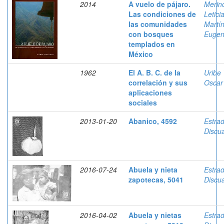
2014
A vuelo de pájaro.
Merin
Las condiciones de
Letici
las comunidades
Martí
con bosques
Eugen
templados en
México
1962
El A. B. C. de la
Uribe 
correlación y sus
Oscar
aplicaciones
sociales
2013-01-20
Abanico, 4592
Estra
Discua
2016-07-24
Abuela y nieta
Estra
zapotecas, 5041
Discua
2016-04-02
Abuela y nietas
Estra