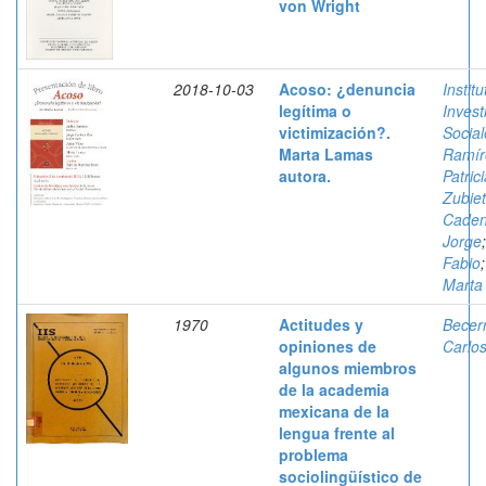
von Wright
2018-10-03
Acoso: ¿denuncia
Instit
legítima o
Invest
victimización?.
Social
Marta Lamas
Ramír
autora.
Patric
Zubiet
Caden
Jorge
Fabio
Marta
1970
Actitudes y
Becer
opiniones de
Carlo
algunos miembros
de la academia
mexicana de la
lengua frente al
problema
sociolingüístico de