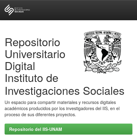
Skip
navigation
Repositorio
Universitario
Digital
Instituto de
Investigaciones Sociales
Un espacio para compartir materiales y recursos digitales
académicos producidos por los investigadores del IIS, en el
proceso de sus diferentes proyectos.
Repositorio del IIS-UNAM