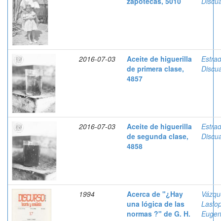
zapotecas, 5010
Discua
2016-07-03
Aceite de higuerilla
Estra
de primera clase,
Discua
4857
2016-07-03
Aceite de higuerilla
Estra
de segunda clase,
Discua
4858
1994
Acerca de "¿Hay
Vázqu
una lógica de las
Laslo
normas ?" de G. H.
Eugen