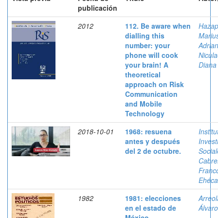
publicación
2012
112. Be aware when
Hazap
dialling this
Marius
number: your
Adria
phone will cook
Nicula
your brain! A
Diana
theoretical
approach on Risk
Communication
and Mobile
Technology
2018-10-01
1968: resuena
Instit
antes y después
Invest
del 2 de octubre.
Social
Cabre
Franc
Ehéca
1982
1981: elecciones
Arreol
en el estado de
Álvaro
México