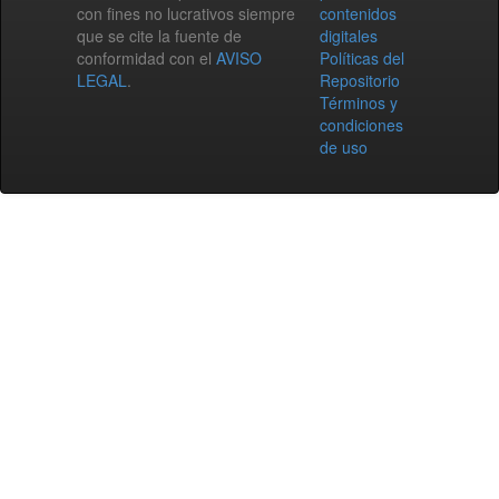
con fines no lucrativos siempre
contenidos
que se cite la fuente de
digitales
conformidad con el
AVISO
Políticas del
LEGAL
.
Repositorio
Términos y
condiciones
de uso