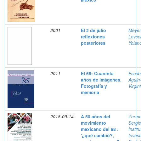
2001
El 2 de julio
Meyen
reflexiones
Leyce
posteriores
Yolan
2011
El 68: Cuarenta
Escob
años de imágenes.
Aguirr
Fotografía y
Virgin
memoria
2018-09-14
A 50 años del
Zerme
movimiento
Sergi
mexicano del 68 :
Instit
'¿qué cambió?,
Invest