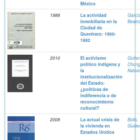
México
1988
La actividad
García
inmobiliaria en la
Beatri
Ciudad de
Querétaro: 1960-
1982
2010
El activismo
Gutier
político indígena y
Chong
la
Nativi
institucionalización
del Estado:
¿políticas de
indiferencia o de
reconocimiento
cultural?
2008
La actual crisis de
Boils,
la vivienda en
Guill
Estados Unidos