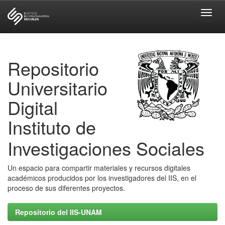
Skip
navigation
Repositorio
Universitario
Digital
Instituto de
Investigaciones Sociales
Un espacio para compartir materiales y recursos digitales
académicos producidos por los investigadores del IIS, en el
proceso de sus diferentes proyectos.
Repositorio del IIS-UNAM