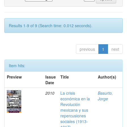
Results 1-9 of 9 (Search time: 0.012 seconds).
previous
1
next
Item hits:
Preview
Issue
Title
Author(s)
Date
2010
La crisis
Basurto,
económica en la
Jorge
Revolución
mexicana y sus
repercusiones
sociales (1913-