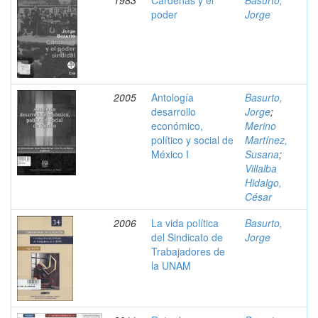
1983
Cardenas y el
Basurto,
poder
Jorge
2005
Antología
Basurto,
desarrollo
Jorge
;
económico,
Merino
político y social de
Martínez,
México I
Susana
;
Villalba
Hidalgo,
César
2006
La vida política
Basurto,
del Sindicato de
Jorge
Trabajadores de
la UNAM