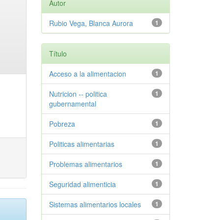
Autor
Rubio Vega, Blanca Aurora
1
Título
Acceso a la alimentacion
1
Nutricion -- politica
1
gubernamental
Pobreza
1
Politicas alimentarias
1
Problemas alimentarios
1
Seguridad alimenticia
1
Sistemas alimentarios locales
1