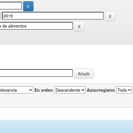
En orden
Autor/registro