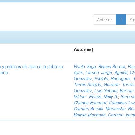
Anterior
1
Si
Autor(es)
 y políticas de alivio a la pobreza:
Rubio Vega, Blanca Aurora
;
Pas
naria
Ayari
;
Larson, Jorge
;
Aguilar, C
González, Fabiola
;
Rodríguez, J
Torres Salcido, Gerardo
;
Torres
González, Luis Gabriel
;
Bertran 
Miriam
;
Flores, Nelly A.
;
Surema
Charles-Edouard
;
Caballero Lo
Carmen Amelia
;
Menasche, Re
Batista Machado, Carmen Jana