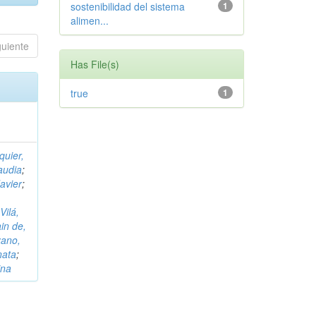
sostenibilidad del sistema
1
alimen...
guiente
Has File(s)
true
1
quier,
laudia
;
avier
;
Vilá,
in de,
zano,
nata
;
ina