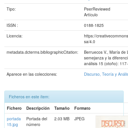
Tipo:
PeerReviewed
Artículo
ISSN :
0188-1825
Licencia:
https://creativecommons
sa/4.0
metadata.dcterms.bibliographicCitation:
Berruecos V., María de 
semejanza y la diferenci
análisis 15 (otoño): 117
Aparece en las colecciones:
Discurso, Teoría y Análi
Ficheros en este ítem:
Fichero
Descripción
Tamaño
Formato
portada
Portada del
2.03 MB
JPEG
15.jpg
número