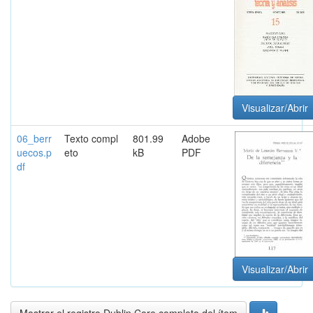
Visualizar/Abrir
06_berr
Texto compl
801.99
Adobe
uecos.p
eto
kB
PDF
df
Visualizar/Abrir