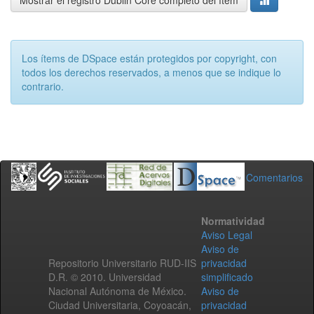
Mostrar el registro Dublin Core completo del ítem
Los ítems de DSpace están protegidos por copyright, con
todos los derechos reservados, a menos que se indique lo
contrario.
Comentarios
Normatividad
Aviso Legal
Aviso de
Repositorio Universitario RUD-IIS
privacidad
D.R. © 2010. Universidad
simplificado
Nacional Autónoma de México.
Aviso de
Ciudad Universitaria, Coyoacán,
privacidad