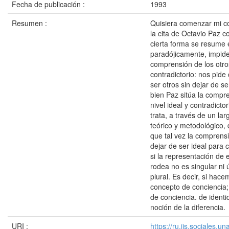
Fecha de publicación :
1993
Resumen :
Quisiera comenzar mi c
la cita de Octavio Paz c
cierta forma se resume e
paradójicamente, impide
comprensión de los otro
contradictorio: nos pide
ser otros sin dejar de s
bien Paz sitúa la compre
nivel ideal y contradicto
trata, a través de un la
teórico y metodológico,
que tal vez la comprens
dejar de ser ideal para 
si la representación de
rodea no es singular ni ú
plural. Es decir, si hace
concepto de conciencia
de conciencia. de identi
noción de la diferencia.
URI :
https://ru.iis.sociales.