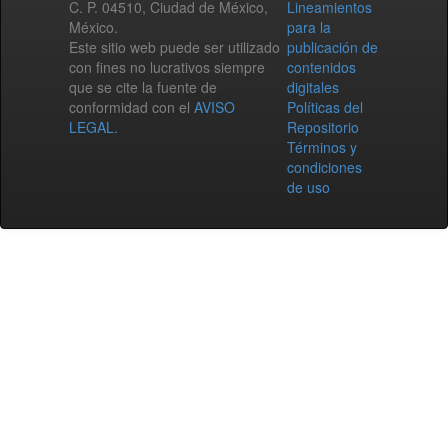
C. P. 04510, Ciudad de México,
Lineamientos
México.
para la
Este sitio web puede ser utilizado
publicación de
con fines no lucrativos siempre
contenidos
que se cite la fuente de
digitales
conformidad con el
AVISO
Políticas del
LEGAL
.
Repositorio
Términos y
condiciones
de uso