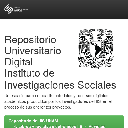
Skip
navigation
Repositorio
Universitario
Digital
Instituto de
Investigaciones Sociales
Un espacio para compartir materiales y recursos digitales
académicos producidos por los investigadores del IIS, en el
proceso de sus diferentes proyectos.
Repositorio del IIS-UNAM
4. Libros y revistas electrónicos IIS
Revistas