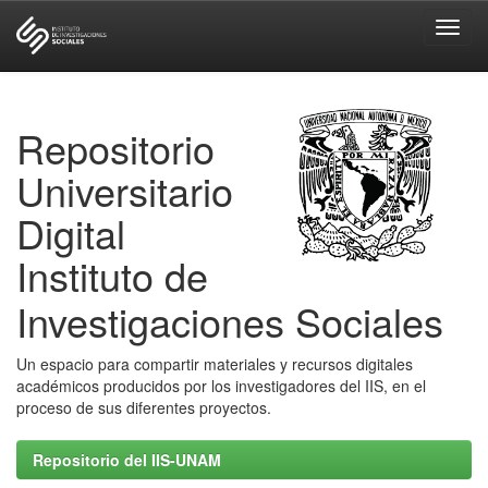
Skip
navigation
Repositorio
Universitario
Digital
Instituto de
Investigaciones Sociales
Un espacio para compartir materiales y recursos digitales
académicos producidos por los investigadores del IIS, en el
proceso de sus diferentes proyectos.
Repositorio del IIS-UNAM