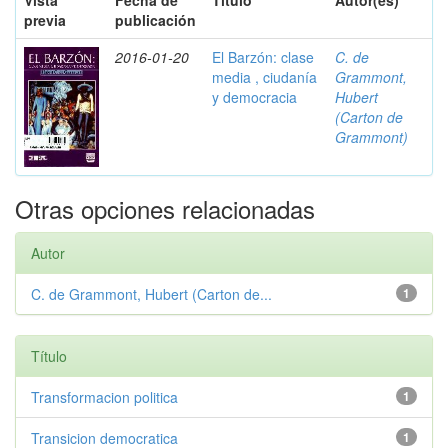
Vista
Fecha de
Título
Autor(es)
previa
publicación
2016-01-20
El Barzón: clase
C. de
media , ciudanía
Grammont,
y democracia
Hubert
(Carton de
Grammont)
Otras opciones relacionadas
Autor
C. de Grammont, Hubert (Carton de...
1
Título
Transformacion politica
1
Transicion democratica
1