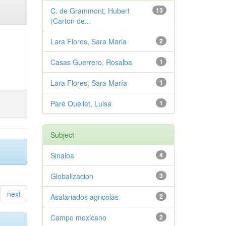
C. de Grammont, Hubert
13
(Carton de...
Lara Flores, Sara Maria
2
Casas Guerrero, Rosalba
1
Lara Flores, Sara María
1
Paré Ouellet, Luisa
1
Subject
Sinaloa
4
Globalizacion
3
next
Asalariados agricolas
2
Campo mexicano
2