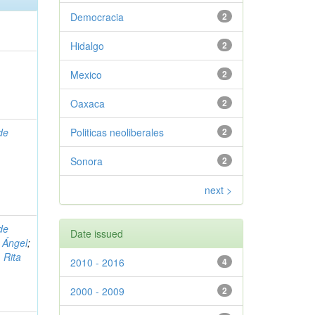
Democracia
2
Hidalgo
2
Mexico
2
Oaxaca
2
de
Politicas neoliberales
2
Sonora
2
next >
de
Date issued
 Ángel
;
 Rita
2010 - 2016
4
2000 - 2009
2