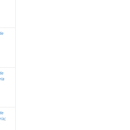
de
de
ria
de
ría
;
t