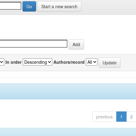
Start a new search
In order
Authors/record
previous
1
2