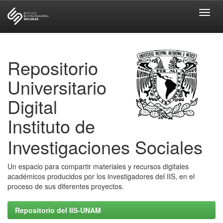
Skip
navigation
Repositorio
Universitario
Digital
Instituto de
Investigaciones Sociales
Un espacio para compartir materiales y recursos digitales
académicos producidos por los investigadores del IIS, en el
proceso de sus diferentes proyectos.
Repositorio del IIS-UNAM