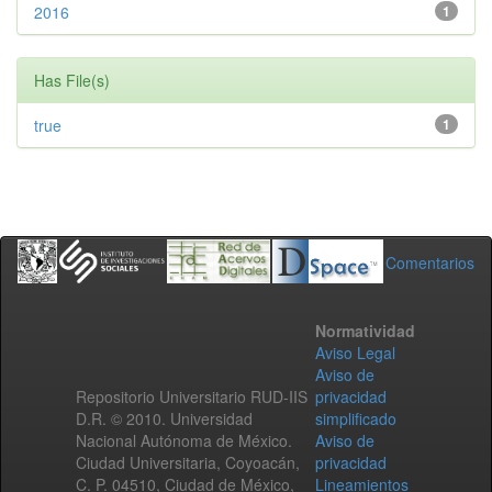
2016
1
Has File(s)
true
1
Comentarios
Normatividad
Aviso Legal
Aviso de
Repositorio Universitario RUD-IIS
privacidad
D.R. © 2010. Universidad
simplificado
Nacional Autónoma de México.
Aviso de
Ciudad Universitaria, Coyoacán,
privacidad
C. P. 04510, Ciudad de México,
Lineamientos