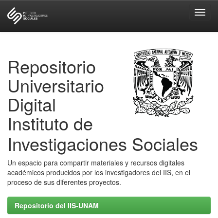
Skip
navigation
Repositorio
Universitario
Digital
Instituto de
Investigaciones Sociales
Un espacio para compartir materiales y recursos digitales
académicos producidos por los investigadores del IIS, en el
proceso de sus diferentes proyectos.
Repositorio del IIS-UNAM