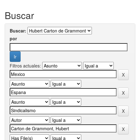
Buscar
Buscar:
por
Filtros actuales: