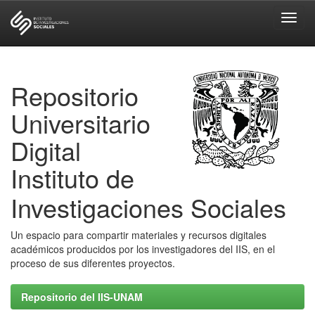
Skip
navigation
Repositorio
Universitario
Digital
Instituto de
Investigaciones Sociales
Un espacio para compartir materiales y recursos digitales
académicos producidos por los investigadores del IIS, en el
proceso de sus diferentes proyectos.
Repositorio del IIS-UNAM