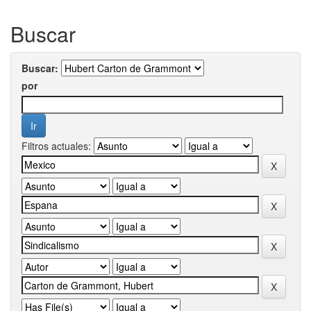
Buscar
Buscar:
por
Filtros actuales: