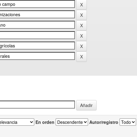
En orden
Autor/registro