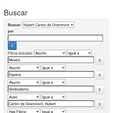
Buscar
Buscar:
por
Filtros actuales: