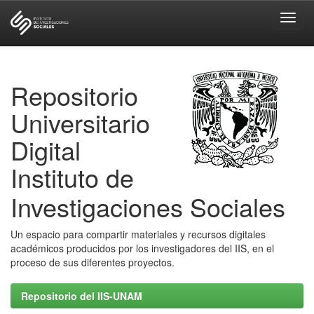
Skip
navigation
Repositorio
Universitario
Digital
Instituto de
Investigaciones Sociales
Un espacio para compartir materiales y recursos digitales
académicos producidos por los investigadores del IIS, en el
proceso de sus diferentes proyectos.
Repositorio del IIS-UNAM