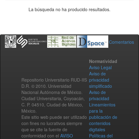
La búsqueda no ha producido resultados.
Comentarios
Normatividad
Aviso Legal
Aviso de
Repositorio Universitario RUD-IIS
privacidad
D.R. © 2010. Universidad
simplificado
Nacional Autónoma de México.
Aviso de
Ciudad Universitaria, Coyoacán,
privacidad
C. P. 04510, Ciudad de México,
Lineamientos
México.
para la
Este sitio web puede ser utilizado
publicación de
con fines no lucrativos siempre
contenidos
que se cite la fuente de
digitales
conformidad con el
AVISO
Políticas del