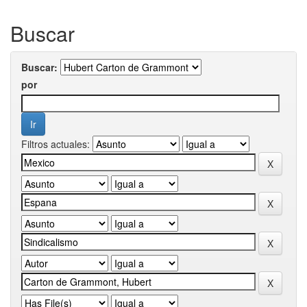
Buscar
Buscar:
por
Filtros actuales: