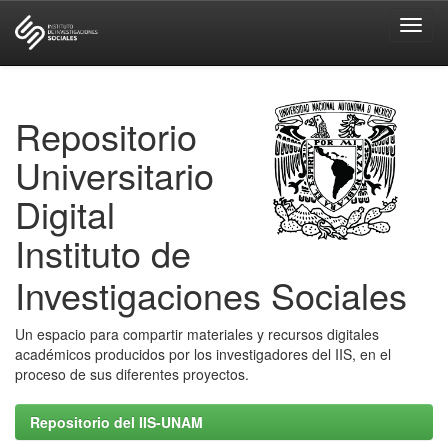
Skip
navigation
Repositorio
Universitario
Digital
Instituto de
Investigaciones Sociales
Un espacio para compartir materiales y recursos digitales
académicos producidos por los investigadores del IIS, en el
proceso de sus diferentes proyectos.
Repositorio del IIS-UNAM