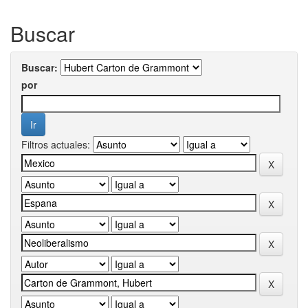
Buscar
Buscar:
por
Filtros actuales: