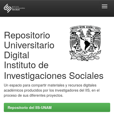
Skip
navigation
Repositorio
Universitario
Digital
Instituto de
Investigaciones Sociales
Un espacio para compartir materiales y recursos digitales
académicos producidos por los investigadores del IIS, en el
proceso de sus diferentes proyectos.
Repositorio del IIS-UNAM