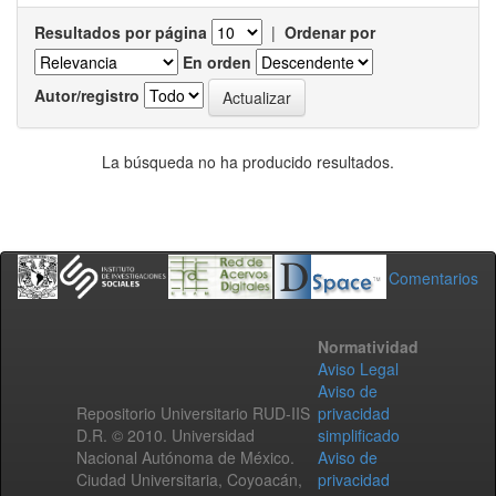
Resultados por página
|
Ordenar por
En orden
Autor/registro
La búsqueda no ha producido resultados.
Comentarios
Normatividad
Aviso Legal
Aviso de
Repositorio Universitario RUD-IIS
privacidad
D.R. © 2010. Universidad
simplificado
Nacional Autónoma de México.
Aviso de
Ciudad Universitaria, Coyoacán,
privacidad