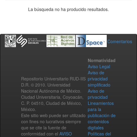
La búsqueda no ha producido resultados.
Comentarios
Normatividad
Aviso Legal
Aviso de
Repositorio Universitario RUD-IIS
privacidad
D.R. © 2010. Universidad
simplificado
Nacional Autónoma de México.
Aviso de
Ciudad Universitaria, Coyoacán,
privacidad
C. P. 04510, Ciudad de México,
Lineamientos
México.
para la
Este sitio web puede ser utilizado
publicación de
con fines no lucrativos siempre
contenidos
que se cite la fuente de
digitales
conformidad con el
AVISO
Políticas del