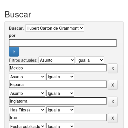
Buscar
Buscar:
por
Filtros actuales: