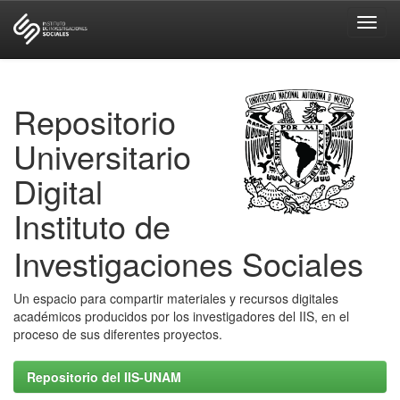
Skip
navigation
Repositorio
Universitario
Digital
Instituto de
Investigaciones Sociales
Un espacio para compartir materiales y recursos digitales
académicos producidos por los investigadores del IIS, en el
proceso de sus diferentes proyectos.
Repositorio del IIS-UNAM