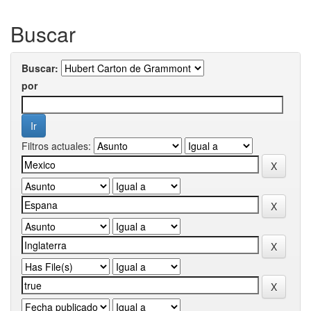
Buscar
Buscar:
por
Filtros actuales: