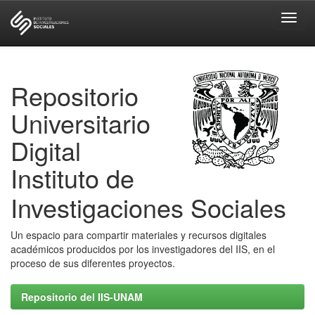
Skip
navigation
Repositorio
Universitario
Digital
Instituto de
Investigaciones Sociales
Un espacio para compartir materiales y recursos digitales
académicos producidos por los investigadores del IIS, en el
proceso de sus diferentes proyectos.
Repositorio del IIS-UNAM