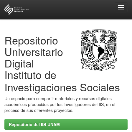
Skip
navigation
Repositorio
Universitario
Digital
Instituto de
Investigaciones Sociales
Un espacio para compartir materiales y recursos digitales
académicos producidos por los investigadores del IIS, en el
proceso de sus diferentes proyectos.
Repositorio del IIS-UNAM