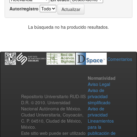
Autor/registro
La búsqueda no ha producido resultados.
Comentarios
Normatividad
Aviso Legal
Aviso de
Repositorio Universitario RUD-IIS
privacidad
D.R. © 2010. Universidad
simplificado
Nacional Autónoma de México.
Aviso de
Ciudad Universitaria, Coyoacán,
privacidad
C. P. 04510, Ciudad de México,
Lineamientos
México.
para la
Este sitio web puede ser utilizado
publicación de