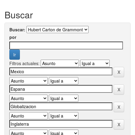
Buscar
Buscar:
por
Filtros actuales: