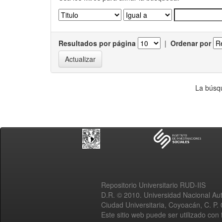
Resultados por página
|
Ordenar por
La búsqu
Repositorio Universitario RUD-IIS
D.R. © 2010. Universidad Nacional A
Ciudad Universitaria, Coyoacán, C. P.
Este sitio web puede ser utilizado con 