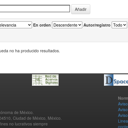
En orden
Autor/registro
eda no ha producido resultados.
Norm
Aviso
Aviso
utónoma de México.
Aviso
 04510, Ciudad de México, México.
Linea
fines no lucrativos siempre
conte