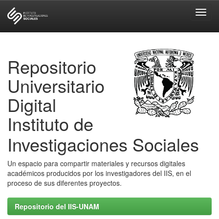
Skip
navigation
Repositorio
Universitario
Digital
Instituto de
Investigaciones Sociales
Un espacio para compartir materiales y recursos digitales
académicos producidos por los investigadores del IIS, en el
proceso de sus diferentes proyectos.
Repositorio del IIS-UNAM