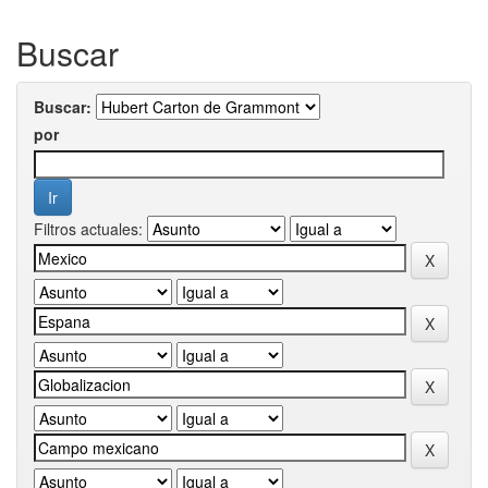
Buscar
Buscar:
por
Filtros actuales: