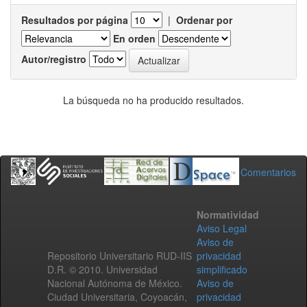
Resultados por página
|
Ordenar por
En orden
Autor/registro
La búsqueda no ha producido resultados.
Comentarios
Normatividad
Aviso Legal
Aviso de
Repositorio Universitario RUD-IIS
privacidad
D.R. © 2010. Universidad
simplificado
Nacional Autónoma de México.
Aviso de
Ciudad Universitaria, Coyoacán,
privacidad