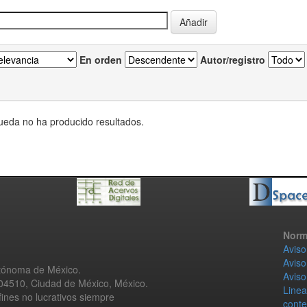
En orden
Autor/registro
eda no ha producido resultados.
Norm
Aviso
Aviso
utónoma de México.
Aviso
 04510, Ciudad de México, México.
Linea
fines no lucrativos siempre
conte