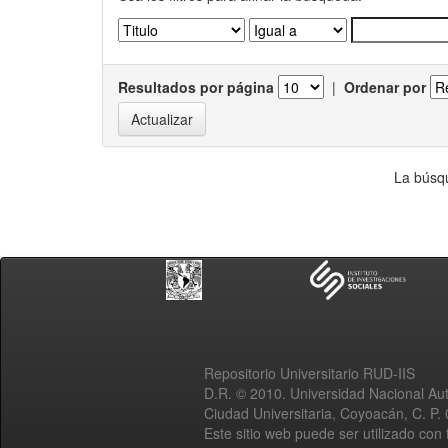
Resultados por página
|
Ordenar por
La búsqu
Repositorio Universitario RUD-IIS
D.R. © 2010. Universidad Nacional A
Ciudad Universitaria, Coyoacán, C. P.
Este sitio web puede ser utilizado con 