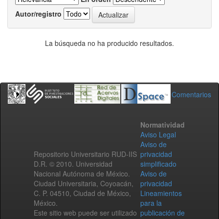
Autor/registro
La búsqueda no ha producido resultados.
Comentarios
Normatividad
Aviso Legal
Aviso de
Repositorio Universitario RUD-IIS
privacidad
D.R. © 2010. Universidad
simplificado
Nacional Autónoma de México.
Aviso de
Ciudad Universitaria, Coyoacán,
privacidad
C. P. 04510, Ciudad de México,
Lineamientos
México.
para la
Este sitio web puede ser utilizado
publicación de