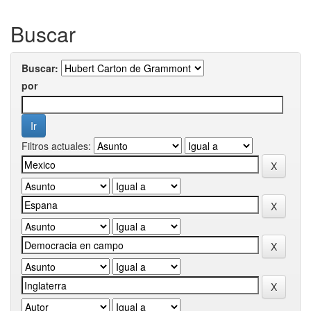
Buscar
Buscar:
por
Filtros actuales: