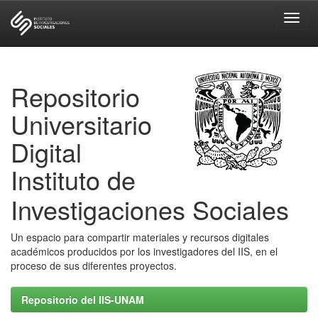
Skip
navigation
Repositorio
Universitario
Digital
Instituto de
Investigaciones Sociales
Un espacio para compartir materiales y recursos digitales
académicos producidos por los investigadores del IIS, en el
proceso de sus diferentes proyectos.
Repositorio del IIS-UNAM