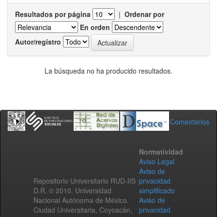
Resultados por página
|
Ordenar por
En orden
Autor/registro
La búsqueda no ha producido resultados.
Comentarios
Normatividad
Aviso Legal
Aviso de
Repositorio Universitario RUD-IIS
privacidad
D.R. © 2010. Universidad
simplificado
Nacional Autónoma de México.
Aviso de
Ciudad Universitaria, Coyoacán,
privacidad