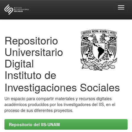
Skip
navigation
Repositorio
Universitario
Digital
Instituto de
Investigaciones Sociales
Un espacio para compartir materiales y recursos digitales
académicos producidos por los investigadores del IIS, en el
proceso de sus diferentes proyectos.
Repositorio del IIS-UNAM