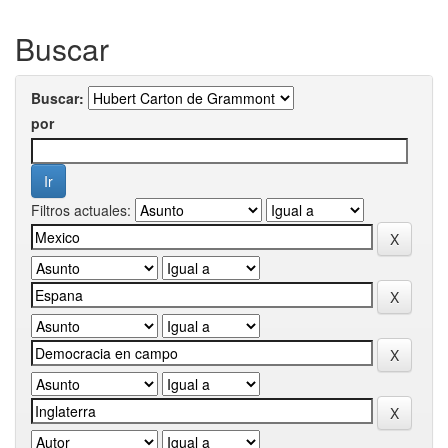
Buscar
Buscar:
por
Filtros actuales: