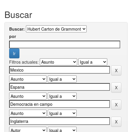
Buscar
Buscar:
por
Filtros actuales: