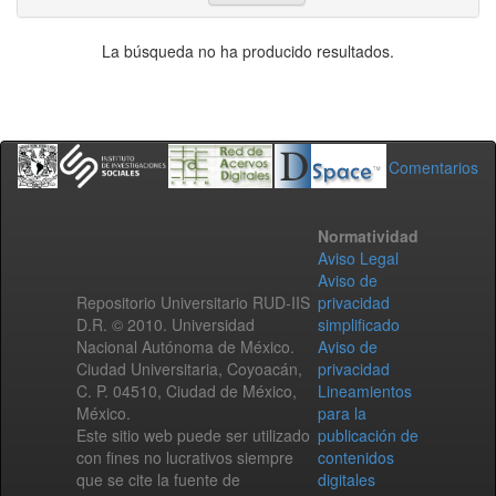
La búsqueda no ha producido resultados.
Comentarios
Normatividad
Aviso Legal
Aviso de
Repositorio Universitario RUD-IIS
privacidad
D.R. © 2010. Universidad
simplificado
Nacional Autónoma de México.
Aviso de
Ciudad Universitaria, Coyoacán,
privacidad
C. P. 04510, Ciudad de México,
Lineamientos
México.
para la
Este sitio web puede ser utilizado
publicación de
con fines no lucrativos siempre
contenidos
que se cite la fuente de
digitales