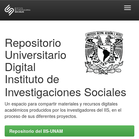
Skip
navigation
Repositorio
Universitario
Digital
Instituto de
Investigaciones Sociales
Un espacio para compartir materiales y recursos digitales
académicos producidos por los investigadores del IIS, en el
proceso de sus diferentes proyectos.
Repositorio del IIS-UNAM