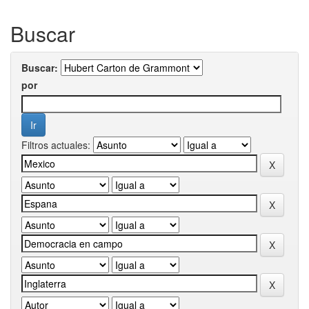
Buscar
Buscar:
por
Filtros actuales: