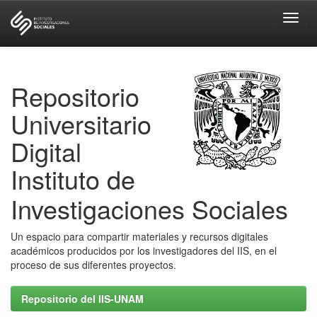
Skip
navigation
Repositorio
Universitario
Digital
Instituto de
Investigaciones Sociales
Un espacio para compartir materiales y recursos digitales
académicos producidos por los investigadores del IIS, en el
proceso de sus diferentes proyectos.
Repositorio del IIS-UNAM