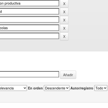
En orden
Autor/registro