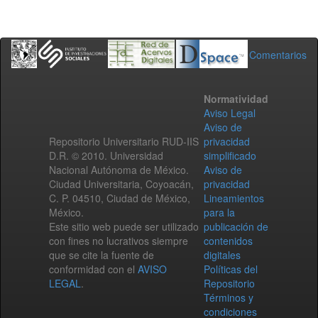
Comentarios
Normatividad
Aviso Legal
Aviso de
Repositorio Universitario RUD-IIS
privacidad
D.R. © 2010. Universidad
simplificado
Nacional Autónoma de México.
Aviso de
Ciudad Universitaria, Coyoacán,
privacidad
C. P. 04510, Ciudad de México,
Lineamientos
México.
para la
Este sitio web puede ser utilizado
publicación de
con fines no lucrativos siempre
contenidos
que se cite la fuente de
digitales
conformidad con el
AVISO
Políticas del
LEGAL
.
Repositorio
Términos y
condiciones