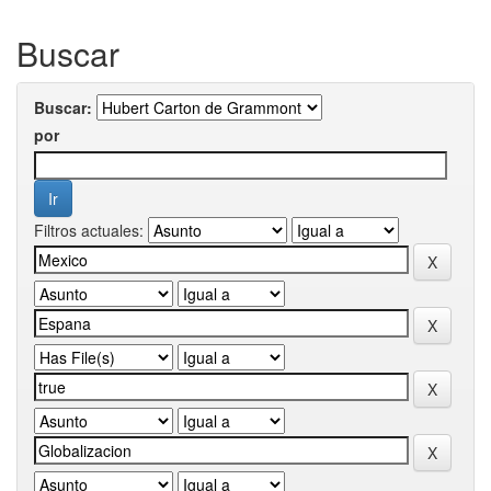
Buscar
Buscar:
por
Filtros actuales: