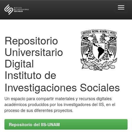
Skip
navigation
Repositorio
Universitario
Digital
Instituto de
Investigaciones Sociales
Un espacio para compartir materiales y recursos digitales
académicos producidos por los investigadores del IIS, en el
proceso de sus diferentes proyectos.
Repositorio del IIS-UNAM