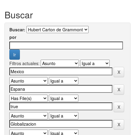
Buscar
Buscar:
por
Filtros actuales: