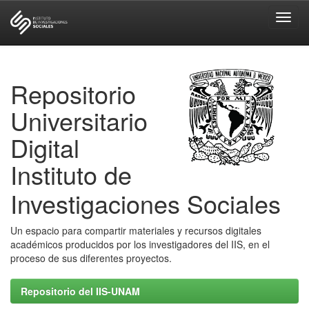
Skip
navigation
Repositorio
Universitario
Digital
Instituto de
Investigaciones Sociales
Un espacio para compartir materiales y recursos digitales
académicos producidos por los investigadores del IIS, en el
proceso de sus diferentes proyectos.
Repositorio del IIS-UNAM