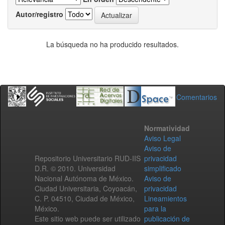
Autor/registro
La búsqueda no ha producido resultados.
Comentarios
Normatividad
Aviso Legal
Aviso de
Repositorio Universitario RUD-IIS
privacidad
D.R. © 2010. Universidad
simplificado
Nacional Autónoma de México.
Aviso de
Ciudad Universitaria, Coyoacán,
privacidad
C. P. 04510, Ciudad de México,
Lineamientos
México.
para la
Este sitio web puede ser utilizado
publicación de