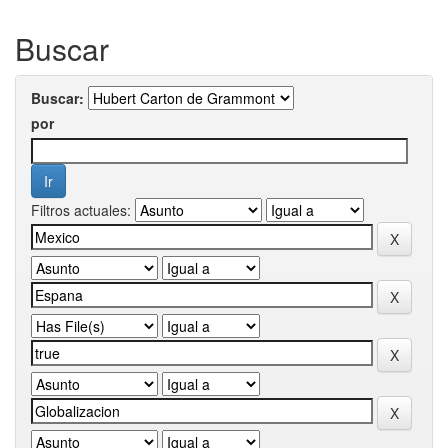
Buscar
Buscar:
por
Filtros actuales: