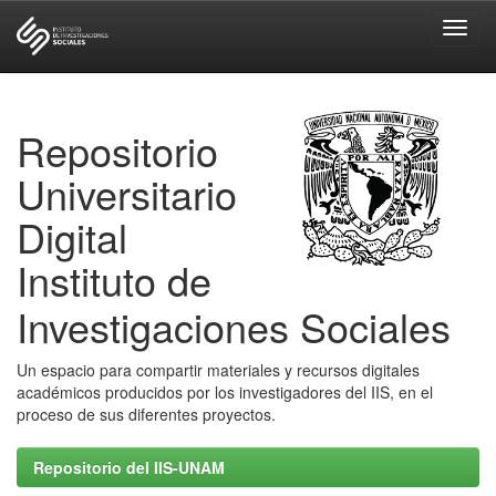
Skip
navigation
Repositorio
Universitario
Digital
Instituto de
Investigaciones Sociales
Un espacio para compartir materiales y recursos digitales
académicos producidos por los investigadores del IIS, en el
proceso de sus diferentes proyectos.
Repositorio del IIS-UNAM