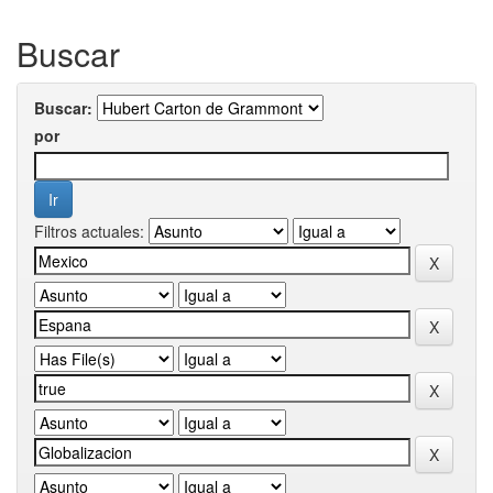
Buscar
Buscar:
por
Filtros actuales: