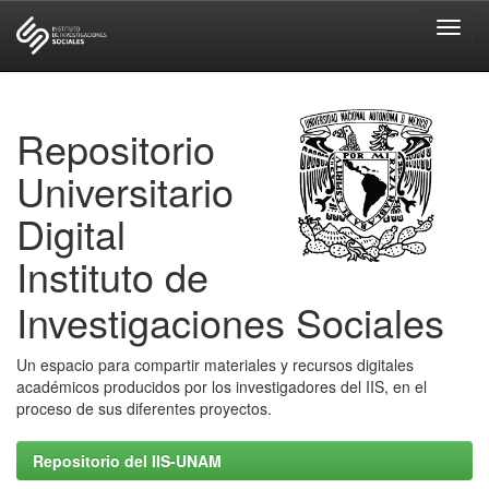
Skip
navigation
Repositorio
Universitario
Digital
Instituto de
Investigaciones Sociales
Un espacio para compartir materiales y recursos digitales
académicos producidos por los investigadores del IIS, en el
proceso de sus diferentes proyectos.
Repositorio del IIS-UNAM