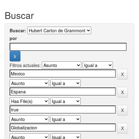
Buscar
Buscar:
por
Filtros actuales: