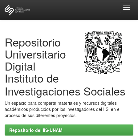
Skip
navigation
Repositorio
Universitario
Digital
Instituto de
Investigaciones Sociales
Un espacio para compartir materiales y recursos digitales
académicos producidos por los investigadores del IIS, en el
proceso de sus diferentes proyectos.
Repositorio del IIS-UNAM