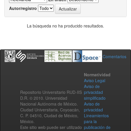
Autor/registro
La búsqueda no ha producido resultados.
Comentarios
Normatividad
Aviso Legal
Aviso de
Repositorio Universitario RUD-IIS
privacidad
D.R. © 2010. Universidad
simplificado
Nacional Autónoma de México.
Aviso de
Ciudad Universitaria, Coyoacán,
privacidad
C. P. 04510, Ciudad de México,
Lineamientos
México.
para la
Este sitio web puede ser utilizado
publicación de