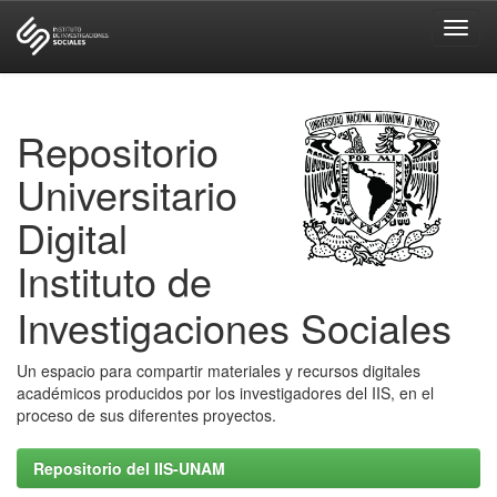
Skip
navigation
Repositorio
Universitario
Digital
Instituto de
Investigaciones Sociales
Un espacio para compartir materiales y recursos digitales
académicos producidos por los investigadores del IIS, en el
proceso de sus diferentes proyectos.
Repositorio del IIS-UNAM