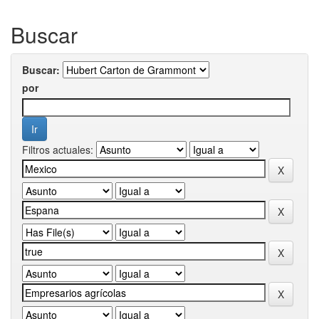
Buscar
Buscar:
por
Filtros actuales: