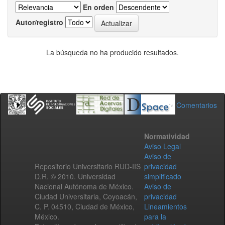
En orden
Autor/registro
La búsqueda no ha producido resultados.
Comentarios
Normatividad
Aviso Legal
Aviso de
Repositorio Universitario RUD-IIS
privacidad
D.R. © 2010. Universidad
simplificado
Nacional Autónoma de México.
Aviso de
Ciudad Universitaria, Coyoacán,
privacidad
C. P. 04510, Ciudad de México,
Lineamientos
México.
para la