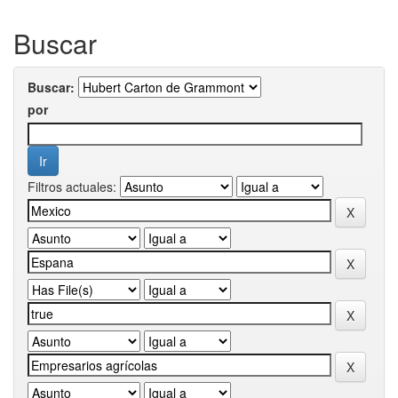
Buscar
Buscar:
por
Filtros actuales: