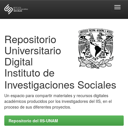
Skip
navigation
Repositorio
Universitario
Digital
Instituto de
Investigaciones Sociales
Un espacio para compartir materiales y recursos digitales
académicos producidos por los investigadores del IIS, en el
proceso de sus diferentes proyectos.
Repositorio del IIS-UNAM