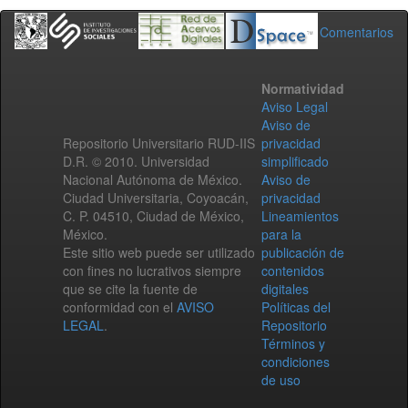
Comentarios
Normatividad
Aviso Legal
Aviso de
Repositorio Universitario RUD-IIS
privacidad
D.R. © 2010. Universidad
simplificado
Nacional Autónoma de México.
Aviso de
Ciudad Universitaria, Coyoacán,
privacidad
C. P. 04510, Ciudad de México,
Lineamientos
México.
para la
Este sitio web puede ser utilizado
publicación de
con fines no lucrativos siempre
contenidos
que se cite la fuente de
digitales
conformidad con el
AVISO
Políticas del
LEGAL
.
Repositorio
Términos y
condiciones
de uso