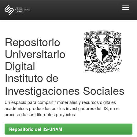
Skip
navigation
Repositorio
Universitario
Digital
Instituto de
Investigaciones Sociales
Un espacio para compartir materiales y recursos digitales
académicos producidos por los investigadores del IIS, en el
proceso de sus diferentes proyectos.
Repositorio del IIS-UNAM