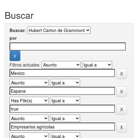
Buscar
Buscar:
por
Filtros actuales: