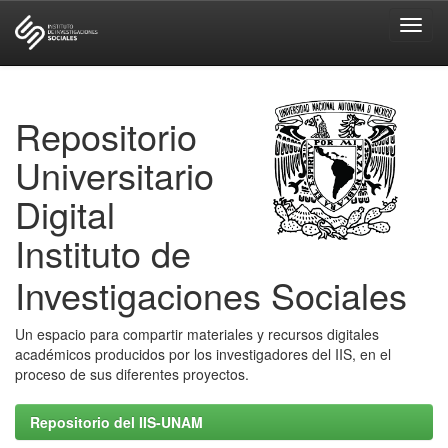
Skip
navigation
Repositorio
Universitario
Digital
Instituto de
Investigaciones Sociales
Un espacio para compartir materiales y recursos digitales
académicos producidos por los investigadores del IIS, en el
proceso de sus diferentes proyectos.
Repositorio del IIS-UNAM