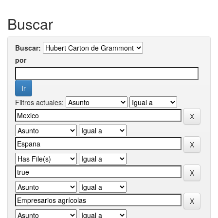
Buscar
Buscar:
por
Filtros actuales: