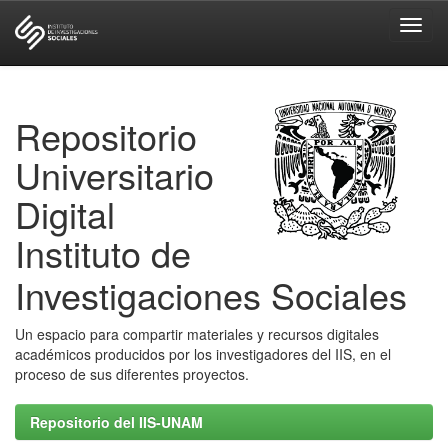
Skip
navigation
Repositorio
Universitario
Digital
Instituto de
Investigaciones Sociales
Un espacio para compartir materiales y recursos digitales
académicos producidos por los investigadores del IIS, en el
proceso de sus diferentes proyectos.
Repositorio del IIS-UNAM