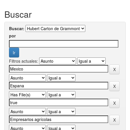
Buscar
Buscar:
por
Filtros actuales: