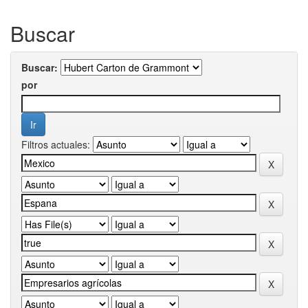
Buscar
Buscar:
por
Filtros actuales: