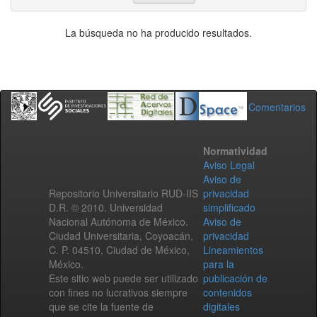
La búsqueda no ha producido resultados.
Comentarios
Normatividad
Aviso Legal
Aviso de
Repositorio Universitario RUD-IIS
privacidad
D.R. © 2010. Universidad
simplificado
Nacional Autónoma de México.
Aviso de
Ciudad Universitaria, Coyoacán,
privacidad
C. P. 04510, Ciudad de México,
Lineamientos
México.
para la
Este sitio web puede ser utilizado
publicación de
con fines no lucrativos siempre
contenidos
que se cite la fuente de
digitales