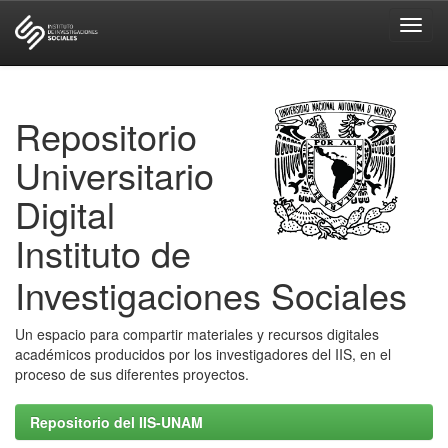
Skip
navigation
Repositorio
Universitario
Digital
Instituto de
Investigaciones Sociales
Un espacio para compartir materiales y recursos digitales
académicos producidos por los investigadores del IIS, en el
proceso de sus diferentes proyectos.
Repositorio del IIS-UNAM