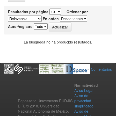
Resultados por página
|
Ordenar por
En orden
Autor/registro
La búsqueda no ha producido resultados.
Comentarios
Normatividad
Aviso Legal
Aviso de
Repositorio Universitario RUD-IIS
privacidad
D.R. © 2010. Universidad
simplificado
Nacional Autónoma de México.
Aviso de