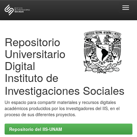
Skip
navigation
Repositorio
Universitario
Digital
Instituto de
Investigaciones Sociales
Un espacio para compartir materiales y recursos digitales
académicos producidos por los investigadores del IIS, en el
proceso de sus diferentes proyectos.
Repositorio del IIS-UNAM