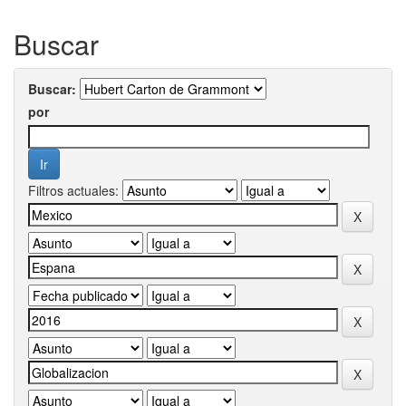
Buscar
Buscar:
por
Filtros actuales: