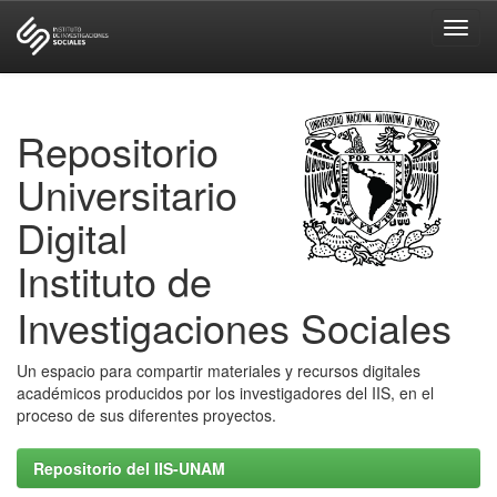
Skip
navigation
Repositorio
Universitario
Digital
Instituto de
Investigaciones Sociales
Un espacio para compartir materiales y recursos digitales
académicos producidos por los investigadores del IIS, en el
proceso de sus diferentes proyectos.
Repositorio del IIS-UNAM