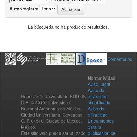
Autor/registro
La búsqueda no ha producido resultados.
Comentarios
Normatividad
Aviso Legal
Aviso de
Repositorio Universitario RUD-IIS
privacidad
D.R. © 2010. Universidad
simplificado
Nacional Autónoma de México.
Aviso de
Ciudad Universitaria, Coyoacán,
privacidad
C. P. 04510, Ciudad de México,
Lineamientos
México.
para la
Este sitio web puede ser utilizado
publicación de