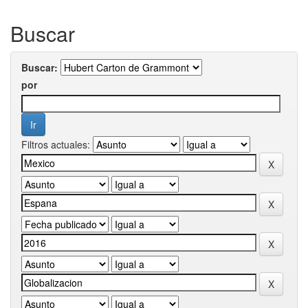
Buscar
Buscar:
por
Filtros actuales: