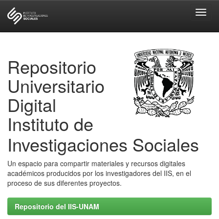
Skip
navigation
Repositorio
Universitario
Digital
Instituto de
Investigaciones Sociales
Un espacio para compartir materiales y recursos digitales
académicos producidos por los investigadores del IIS, en el
proceso de sus diferentes proyectos.
Repositorio del IIS-UNAM