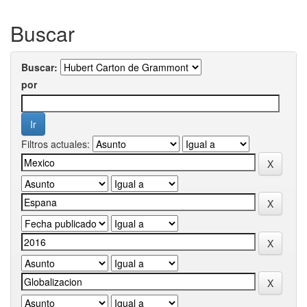
Buscar
Buscar:
por
Filtros actuales: