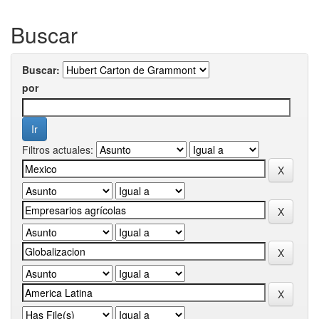
Buscar
Buscar:
por
Filtros actuales: