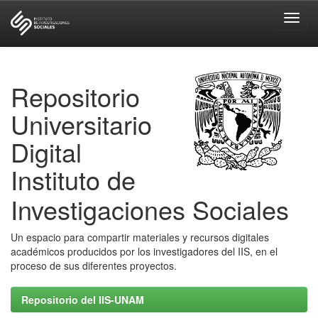
Skip
navigation
Repositorio
Universitario
Digital
Instituto de
Investigaciones Sociales
Un espacio para compartir materiales y recursos digitales
académicos producidos por los investigadores del IIS, en el
proceso de sus diferentes proyectos.
Repositorio del IIS-UNAM