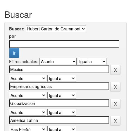
Buscar
Buscar:
por
Filtros actuales: