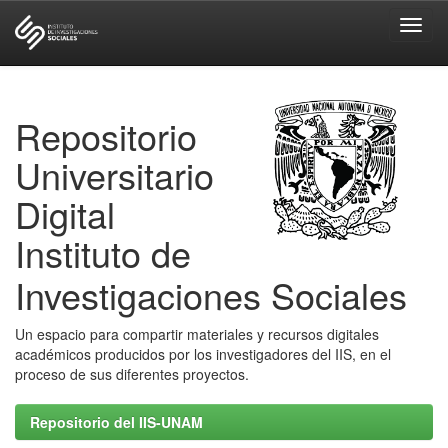
Skip
navigation
Repositorio
Universitario
Digital
Instituto de
Investigaciones Sociales
Un espacio para compartir materiales y recursos digitales
académicos producidos por los investigadores del IIS, en el
proceso de sus diferentes proyectos.
Repositorio del IIS-UNAM