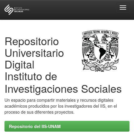
Skip
navigation
Repositorio
Universitario
Digital
Instituto de
Investigaciones Sociales
Un espacio para compartir materiales y recursos digitales
académicos producidos por los investigadores del IIS, en el
proceso de sus diferentes proyectos.
Repositorio del IIS-UNAM