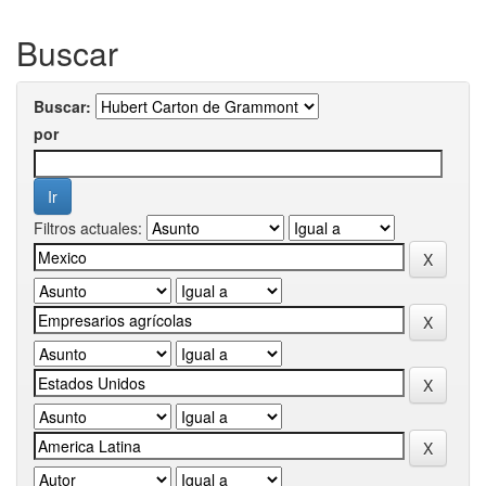
Buscar
Buscar:
por
Filtros actuales: