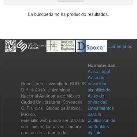
La búsqueda no ha producido resultados.
Comentarios
Normatividad
Aviso Legal
Aviso de
Repositorio Universitario RUD-IIS
privacidad
D.R. © 2010. Universidad
simplificado
Nacional Autónoma de México.
Aviso de
Ciudad Universitaria, Coyoacán,
privacidad
C. P. 04510, Ciudad de México,
Lineamientos
México.
para la
Este sitio web puede ser utilizado
publicación de
con fines no lucrativos siempre
contenidos
que se cite la fuente de
digitales