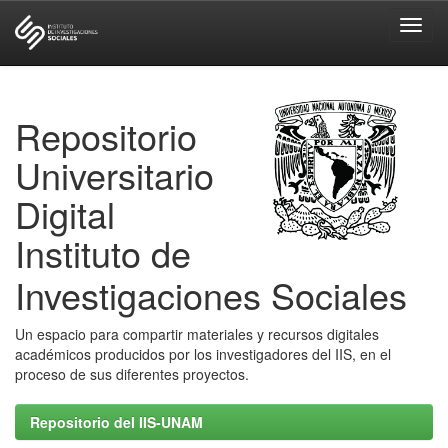
Skip
navigation
Repositorio
Universitario
Digital
Instituto de
Investigaciones Sociales
Un espacio para compartir materiales y recursos digitales
académicos producidos por los investigadores del IIS, en el
proceso de sus diferentes proyectos.
Repositorio del IIS-UNAM