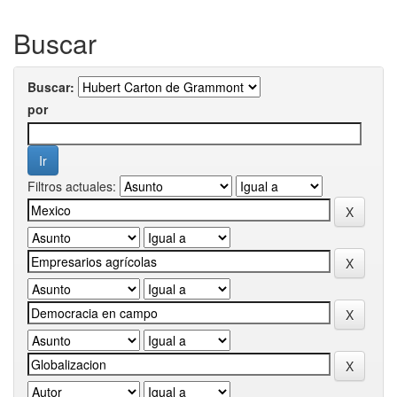
Buscar
Buscar:
por
Filtros actuales: