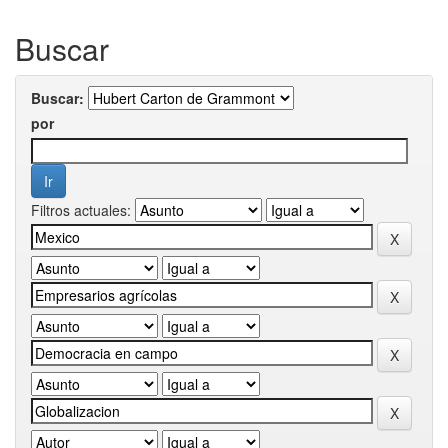
Buscar
Buscar:
por
Filtros actuales: