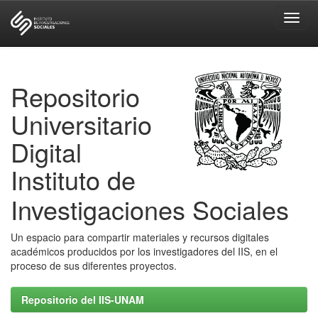
Skip
navigation
Repositorio
Universitario
Digital
Instituto de
Investigaciones Sociales
Un espacio para compartir materiales y recursos digitales
académicos producidos por los investigadores del IIS, en el
proceso de sus diferentes proyectos.
Repositorio del IIS-UNAM