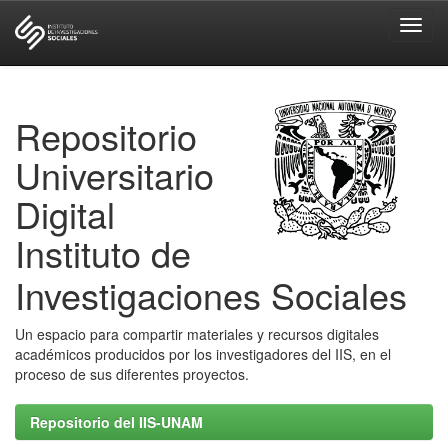
Skip
navigation
Repositorio
Universitario
Digital
Instituto de
Investigaciones Sociales
Un espacio para compartir materiales y recursos digitales
académicos producidos por los investigadores del IIS, en el
proceso de sus diferentes proyectos.
Repositorio del IIS-UNAM