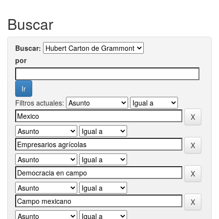
Buscar
Buscar:
por
Filtros actuales: