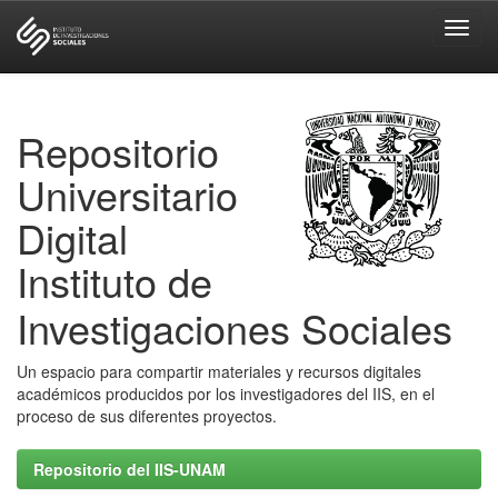
Skip
navigation
Repositorio
Universitario
Digital
Instituto de
Investigaciones Sociales
Un espacio para compartir materiales y recursos digitales
académicos producidos por los investigadores del IIS, en el
proceso de sus diferentes proyectos.
Repositorio del IIS-UNAM