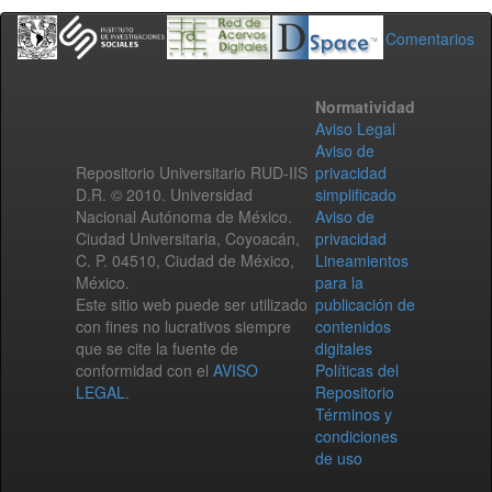
Comentarios
Normatividad
Aviso Legal
Aviso de
Repositorio Universitario RUD-IIS
privacidad
D.R. © 2010. Universidad
simplificado
Nacional Autónoma de México.
Aviso de
Ciudad Universitaria, Coyoacán,
privacidad
C. P. 04510, Ciudad de México,
Lineamientos
México.
para la
Este sitio web puede ser utilizado
publicación de
con fines no lucrativos siempre
contenidos
que se cite la fuente de
digitales
conformidad con el
AVISO
Políticas del
LEGAL
.
Repositorio
Términos y
condiciones
de uso