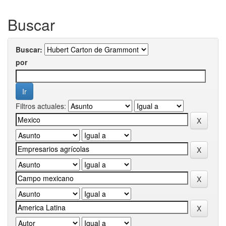
Buscar
Buscar:
por
Filtros actuales: